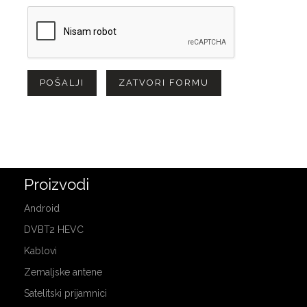
POŠALJI
ZATVORI FORMU
Proizvodi
Android
DVBT2 HEVC
Kablovi
Zemaljske antene
Satelitski prijamnici