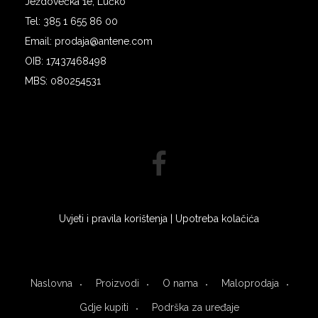
Ježdovečka 1e, Lučko
Tel: 385 1 655 86 00
Email: prodaja@antene.com
OIB: 17437468498
MBS: 080254531
Uvjeti i pravila korištenja
|
Upotreba kolačića
Naslovna
Proizvodi
O nama
Maloprodaja
Gdje kupiti
Podrška za uređaje