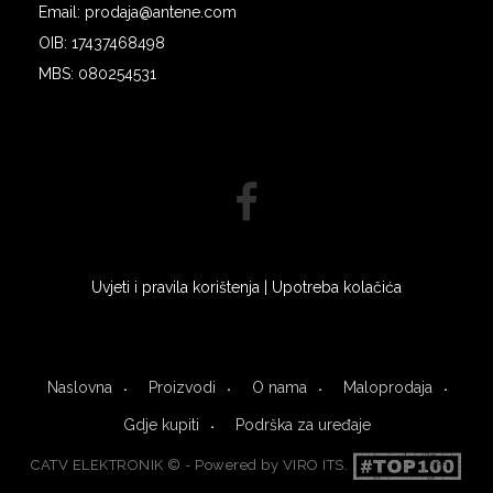
Email: prodaja@antene.com
OIB: 17437468498
MBS: 080254531
Uvjeti i pravila korištenja
|
Upotreba kolačića
Naslovna
Proizvodi
O nama
Maloprodaja
Gdje kupiti
Podrška za uređaje
CATV ELEKTRONIK © - Powered by
VIRO ITS
.