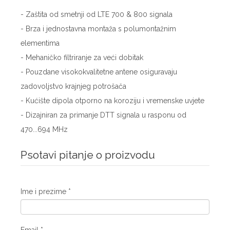
- Zaštita od smetnji od LTE 700 & 800 signala
- Brza i jednostavna montaža s polumontažnim
elementima
- Mehaničko filtriranje za veći dobitak
- Pouzdane visokokvalitetne antene osiguravaju
zadovoljstvo krajnjeg potrošača
- Kućište dipola otporno na koroziju i vremenske uvjete
- Dizajniran za primanje DTT signala u rasponu od
470...694 MHz
Psotavi pitanje o proizvodu
Ime i prezime
*
Email
*